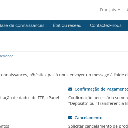
Français
Base de connaissances
État du réseau
Contactez-nous
 demande
 connaissances, n'hésitez pas à nous envoyer un message à l'aide d
Confirmação de Pagament
itação de dados de FTP, cPanel
Confirmação necessária somen
"Depósito" ou "Transferência B
Cancelamento
entos
Solicitar cancelamento de prod