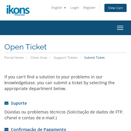
English
Login
Register
View Cart
Toggl
navig
Open Ticket
Portal Home
Client Area
Support Tickets
Submit Ticket
If you can't find a solution to your problems in our
knowledgebase, you can submit a ticket by selecting the
appropriate department below.
Suporte
Dúvidas ou problemas técnicos (Solicitação de dados de FTP,
cPanel e contas de e-mail.)
Confirmação de Pagamento