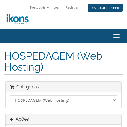
Português
Login
Registrar
Visualizar carrinho
Alter
nave
HOSPEDAGEM (Web
Hosting)
Categorias
Ações