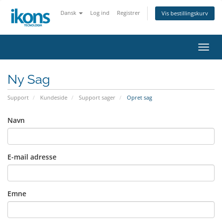
Dansk
Log ind
Registrer
Vis bestillingskurv
Skift
navig
Ny Sag
Support
Kundeside
Support sager
Opret sag
Navn
E-mail adresse
Emne