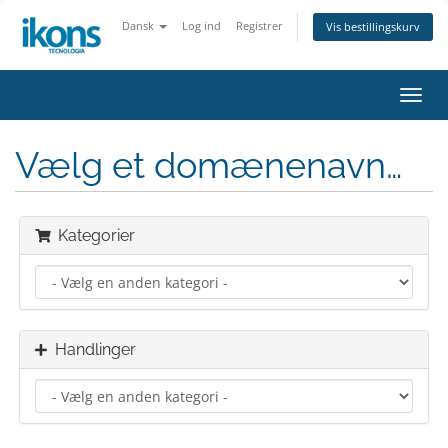
Dansk
Log ind
Registrer
Vis bestillingskurv
Skift
navig
Vælg et domænenavn…
Kategorier
Handlinger