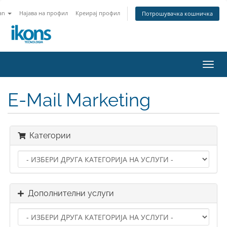
an
Најава на профил
Креирај профил
Потрошувачка кошничка
Вклу
ја
нави
E-Mail Marketing
Категории
Дополнителни услуги